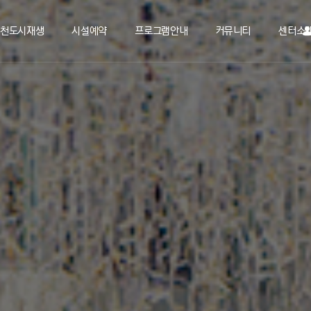
천도시재생
시설예약
프로그램안내
커뮤니티
센터소