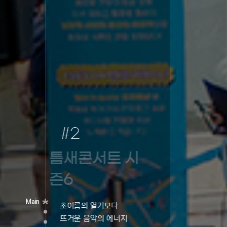
#3
춘천도시재생

시민기록단

스트리트리포
Main
터
