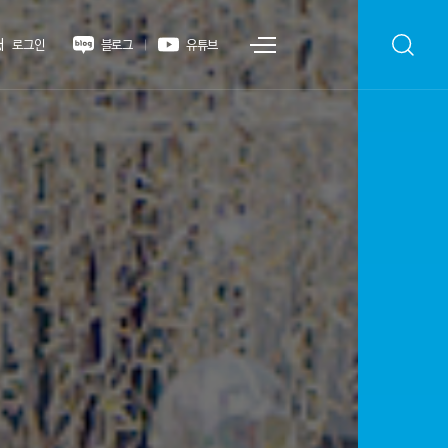
개
로그인
블로그
유튜브
퀵
메
뉴
바
로
가
기